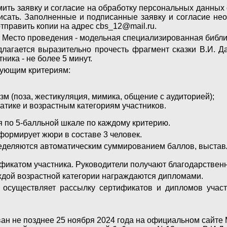
мить заявку и согласие на обработку персональных данных
дписать. Заполненные и подписанные заявку и согласие н
тправить копии на адрес cbs_12@mail.ru.
0. Место проведения - модельная специализированная библ
длагается выразительно прочесть фрагмент сказки В.И. 
ика - не более 5 минут.
дующим критериям:
м (поза, жестикуляция, мимика, общение с аудиторией);
атике и возрастным категориям участников.
 по 5-балльной шкале по каждому критерию.
формирует жюри в составе 3 человек.
ределяются автоматическим суммированием баллов, выста
фикатом участника. Руководители получают благодарственн
аждой возрастной категории награждаются дипломами.
 осуществляет рассылку сертификатов и дипломов учас
ован не позднее 25 ноября 2024 года на официальном сайт