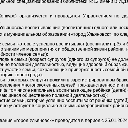
дельной специализированной библиотеки №12 имени В.И.Да
Конкурс) организуется и проводится Управлением по де
.
Ульяновска воспитывающие (воспитавшие) одного или неск
х в муниципальном образовании «город Ульяновск», по с
 семьи, которые успешно воспитывают (воспитали) трёх и 
но значимых мероприятиях и общественной жизни района, г
бности членов семьи);
одые семьи (возраст супругов (одного из супругов) не до
нно полезной деятельностью, ведущие здоровый образ жиз
ют участие семьи, сохраняющие приверженность семейной п
торию своего рода).
ьи, в которых супруги прожили в зарегистрированном брак
репления многопоколенных связей, гражданственности и па
(в том числе неполные), воспитывающие ребёнка (детей) -
мающиеся общественно полезной деятельностью);
астие семьи, которые успешно воспитывают ребёнка (детей)
тивно участвуют в социально значимых мероприятиях района
ания «город Ульяновск» проводится в период с 25.01.2024 