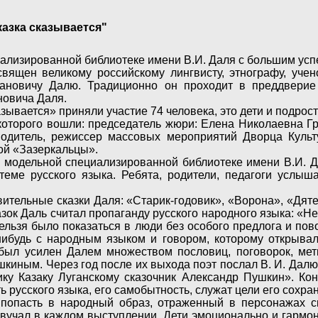
казка сказывается"
иализированной библиотеке имени В.И. Даля с большим успе
священ великому российскому лингвисту, этнографу, учен
ановичу Далю. Традиционно он проходит в преддверие
новича Даля.
азывается» приняли участие 74 человека, это дети и подрост
 которого вошли: председатель жюри: Елена Николаевна 
одитель, режиссер массовых мероприятий Дворца Культ
ой «Зазеркальцы».
по модельной специализированной библиотеке имени В.И.
еме русского языка. Ребята, родители, педагоги услыша
вительные сказки Даля: «Старик-годовик», «Ворона», «Дят
азок Даль считал пропаганду русского народного языка: «Не
 нельзя было показаться в люди без особого предлога и пов
-нибудь с народным языком и говором, которому открыва
был усилен Далем множеством пословиц, поговорок, метк
шкиным. Через год после их выхода поэт послал В. И. Далю
ику Казаку Луганскому сказочник Александр Пушкин». Кон
русского языка, его самобытность, служат цели его сохран
ь попасть в народный образ, отраженный в персонажах с
учал в каждом выступлении. Дети эмоционально и гармон