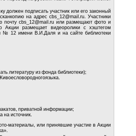
явку должен подписать участник или его законный
сканкопию на адрес cbs_12@mail.ru. Участники
ю почту cbs_12@mail.ru или размещают фото и
ор Акции размещает видеоролики с хэштегом
ки № 12 имени В.И.Даля и на сайте библиотеки
ть литературу из фонда библиотеки);
 #Живоесловородногоязыка.
лакатов, приватной информации;
а на источник.
фото-материалы, или принявшие участие в Акции
ка».