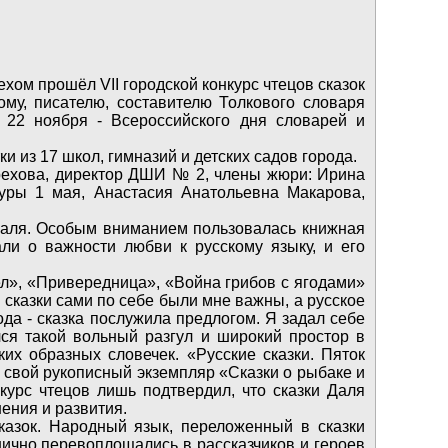
хом прошёл VII городской конкурс чтецов сказок
ому, писателю, составителю Толкового словаря
 22 ноября - Всероссийского дня словарей и
ки из 17 школ, гимназий и детских садов города.
Грехова, директор ДШИ № 2, члены жюри: Ирина
уры 1 мая, Анастасия Анатольевна Макарова,
 Даля. Особым вниманием пользовалась книжная
ли о важности любви к русскому языку, и его
ел», «Привередница», «Война грибов с ягодами»
 сказки сами по себе были мне важны, а русское
ода - сказка послужила предлогом. Я задал себе
лся такой вольный разгул и широкий простор в
их образных словечек. «Русские сказки. Пяток
 свой рукописный экземпляр «Сказки о рыбаке и
курс чтецов лишь подтвердил, что сказки Даля
ения и развития.
казок. Народный язык, переложенный в сказки
ично перевоплощались в рассказчиков и героев