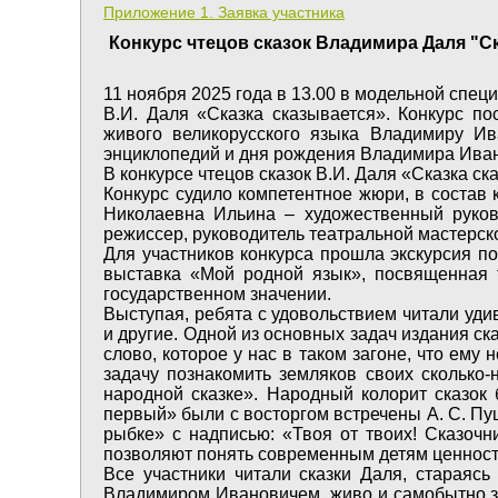
Приложение 1. Заявка участника
Конкурс чтецов сказок Владимира Даля "С
11 ноября 2025 года в 13.00 в модельной спец
В.И. Даля «Сказка сказывается». Конкурс по
живого великорусского языка Владимиру Ив
энциклопедий и дня рождения Владимира Ива
В конкурсе чтецов сказок В.И. Даля «Сказка ск
Конкурс судило компетентное жюри, в состав
Николаевна Ильина – художественный руков
режиссер, руководитель театральной мастерск
Для участников конкурса прошла экскурсия 
выставка «Мой родной язык», посвященная т
государственном значении.
Выступая, ребята с удовольствием читали уди
и другие. Одной из основных задач издания ск
слово, которое у нас в таком загоне, что ему
задачу познакомить земляков своих сколько
народной сказке». Народный колорит сказок 
первый» были с восторгом встречены А. С. Пу
рыбке» с надписью: «Твоя от твоих! Сказочн
позволяют понять современным детям ценность 
Все участники читали сказки Даля, стараяс
Владимиром Ивановичем, живо и самобытно зв