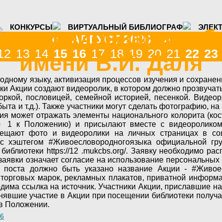
КОНКУРСЫ
ВИРТУАЛЬНЫЙ БИБЛИОГРАФ
ЭЛЕК
циализированная б
«
»
АВГУСТ 2026
12
13
14
15
16
17
18
19
20
21
22
23
имени В.И. Даля
родному языку, активизация процессов изучения и сохранен
и Акции создают видеоролик, в котором должно прозвучать
оркой, пословицей, семейной историей, песенкой. Видео
та и т.д.). Также участники могут сделать фотографию, на
ия может отражать элементы национального колорита (кост
№ 1 к Положению) и присылают вместе с видеоролико
щают фото и видеоролики на личных страницах в соц
 с хэштегом #Живоесловородногоязыка официальной гр
иблиотеки https://12 .mukcbs.org/. Заявку необходимо рас
 заявки означает согласие на использование персональны
 поста должно быть указано название Акции - #Живое
 торговых марок, рекламных плакатов, приватной информа
одима ссылка на источник. ​Участники Акции, приславшие н
инявшие участие в Акции при посещении библиотеки получ
 в Положении.
26