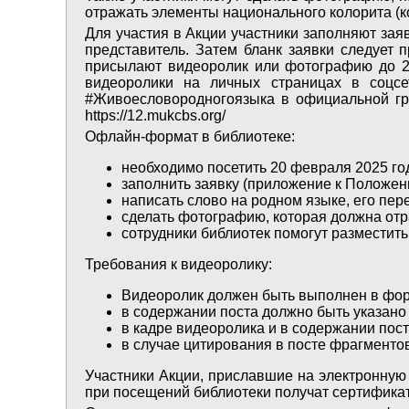
отражать элементы национального колорита (ко
Для участия в Акции участники заполняют заяв
представитель. Затем бланк заявки следует 
присылают видеоролик или фотографию до 20
видеоролики на личных страницах в соцсе
#Живоесловородногоязыка в официальной груп
https://12.mukcbs.org/
Офлайн-формат в библиотеке:
необходимо посетить 20 февраля 2025 г
заполнить заявку (приложение к Положени
написать слово на родном языке, его пере
сделать фотографию, которая должна отр
сотрудники библиотек помогут разместит
Требования к видеоролику:
Видеоролик должен быть выполнен в фор
в содержании поста должно быть указан
в кадре видеоролика и в содержании пос
в случае цитирования в посте фрагментов
Участники Акции, приславшие на электронную
при посещений библиотеки получат сертификат