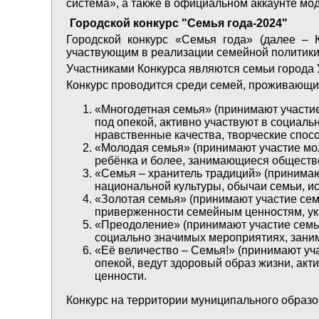
система», а также в официальном аккаунте мо
Городской конкурс "Семья года-2024"
Городской конкурс «Семья года» (далее – 
участвующим в реализации семейной политики
Участниками Конкурса являются семьи города 
Конкурс проводится среди семей, проживающи
«Многодетная семья» (принимают участие
под опекой, активно участвуют в социаль
нравственные качества, творческие спосо
«Молодая семья» (принимают участие мол
ребёнка и более, занимающиеся обществе
«Семья – хранитель традиций» (принима
национальной культуры, обычаи семьи, ис
«Золотая семья» (принимают участие сем
приверженности семейным ценностям, ук
«Преодоление» (принимают участие семьи 
социально значимых мероприятиях, зани
«Её величество – Семья!» (принимают уч
опекой, ведут здоровый образ жизни, ак
ценности.
Конкурс на территории муниципального образов