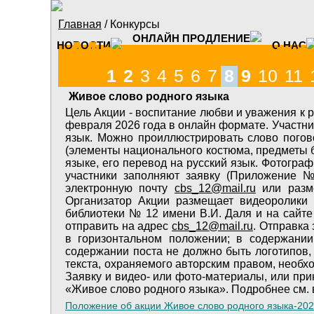
Перейти к основному содержанию
Главная
/ Конкурсы
Вы здесь
ОНЛАЙН ПРОДЛЕНИЕ
Модельная спе
НОВОСТИ
О НАС
1
2
3
4
5
6
7
8
9
10
11
Живое слово родного языка
Цель Акции - воспитание любви и уважения к 
февраля 2026 года в онлайн формате. Участник
язык. Можно проиллюстрировать слово погов
(элементы национального костюма, предметы бы
языке, его перевод на русский язык. Фотограф
участники заполняют заявку (Приложение 
электронную почту
cbs_12@mail.ru
или разме
Организатор Акции размещает видеоролики
библиотеки № 12 имени В.И. Даля и на сайте б
отправить на адрес
cbs_12@mail.ru
. Отправка
в горизонтальном положении; в содержании
содержании поста не должно быть логотипов,
текста, охраняемого авторским правом, необх
Заявку и видео- или фото-материалы, или пр
«Живое слово родного языка». Подробнее см.
Положение об акции Живое слово родного языка-20