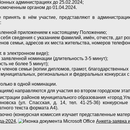
йонных администрациях до 25.02.2024;
номоченным органом до 01.04.2024.
 принять в нём участие, представляют в администраци
:
новленной приложением к настоящему Положению;
себя сведения с указанием фамилий, имён, отчеств, дат ро
енов семьи, адресов их места жительства, номеров телефон
 в электронном виде);
заявленной номинации (длительность 3-5 минут);
сть не более 5 минут);
енов семьи (копии дипломов, грамот, благодарственных пи
 муниципальных, региональных и федеральных конкурсах с
только в одной номинации.
ациям) направляются для участия во втором городском этап
нистрации районов муниципального образования «город Ул
овска (ул. Спасская, д. 14, тел. 41-25-36) конкурсн
атного текста формата А4).
заочно (конкурсная комиссия изучает представленные матер
да-2024
,
Анкета-заявка 