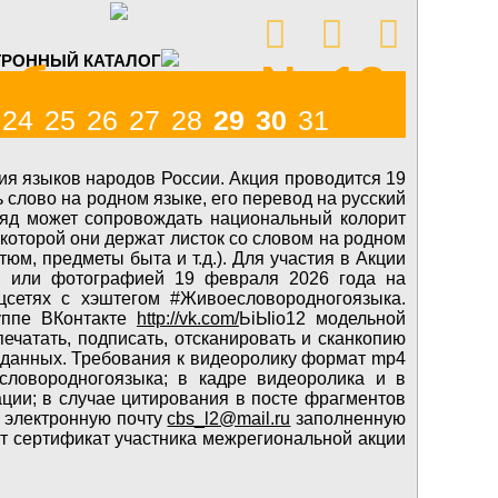



ТРОННЫЙ КАТАЛОГ
иблиотека № 12
24
25
26
27
28
29
30
31
ия языков народов России. Акция проводится 19
 слово на родном языке, его перевод на русский
ряд может сопровождать национальный колорит
 которой они держат листок со словом на родном
юм, предметы быта и т.д.). Для участия в Акции
м или фотографией 19 февраля 2026 года на
сетях с хэштегом #Живоесловородногоязыка.
уппе ВКонтакте
http://vk.com/
ЬiЫio12 модельной
печатать, подписать, отсканировать и сканкопию
х данных. Требования к видеоролику формат mp4
словородногоязыка; в кадре видеоролика и в
ции; в случае цитирования в посте фрагментов
а электронную почту
cbs_l2@mail.ru
заполненную
ат сертификат участника межрегиональной акции