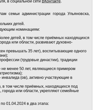
ля, в социальной сети
ВКонтакте
.
лам семьи администрации города Ульяновска,
ольких детей.
ледующим номинациям:
более детей, в том числе приёмных находящихся
орода или области, развивают духовно-
лжен превышать 35 лет), воспитывающие одного
ни);
рофессии (трудовые династии), традиции
е не менее 50 лет, являющиеся примером
триотизма);
 инвалида (ов), активно участвующие в
, в том числе приёмных, находящихся под
, города или области, укрепляют семейные
по 01.04.2024 в два этапа: