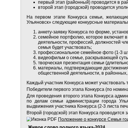
первый этап (районный) проводится в ра
второй этап (городской) проводится упол
На первом этапе Конкурса семьи, желающие
Ульяновск» следующие конкурсные материалы
анкету-заявку Конкурса по форме, уста
семейное портфолио, которое включает в 
деятельности, профессий, должностей чл
семья будет участвовать;
профессиональное семейное фото (1-3 шт.
видеофильм о семье, раскрывающей суть 
творческая презентация семьи (длительно
материалы, подтверждающие достижения чл
общественной деятельности, в районных,
Каждый участник Конкурса может участвовать 
Победители первого этапа Конкурса (по номин
Для проведения второго этапа Конкурса адми
по делам семьи администрации города Ульян
выдвижения участника Конкурса (2-3 листа печ
Второй (городской) этап Конкурса проводится 
Положение о конкурсе Семья го
Живое слово родного языка-2024