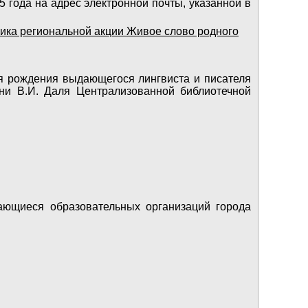
 года на адрес электронной почты, указанной в
ника региональной акции Живое слово родного
дня рождения выдающегося лингвиста и писателя
ни В.И. Даля Централизованной библиотечной
ающиеся образовательных организаций города