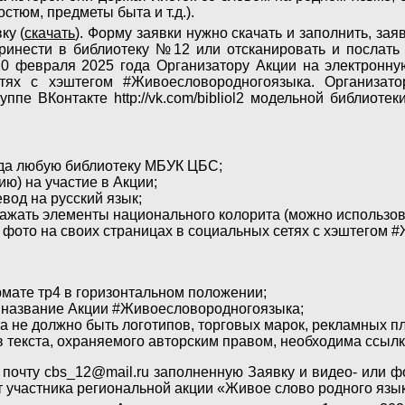
стюм, предметы быта и т.д.).
ку (
скачать
). Форму заявки нужно скачать и заполнить, за
принести в библиотеку №12 или отсканировать и послать 
 февраля 2025 года Организатору Акции на электронну
тях с хэштегом #Живоесловородногоязыка. Организат
пе ВКонтакте http://vk.com/bibliol2 модельной библиоте
ода любую библиотеку МБУК ЦБС;
ю) на участие в Акции;
вод на русский язык;
ажать элементы национального колорита (можно использова
ь фото на своих страницах в социальных сетях с хэштегом
мате тр4 в горизонтальном положении;
о название Акции #Живоесловородногоязыка;
та не должно быть логотипов, торговых марок, рекламных п
 текста, охраняемого авторским правом, необходима ссылк
 почту cbs_12@mail.ru заполненную Заявку и видео- или 
 участника региональной акции «Живое слово родного язы