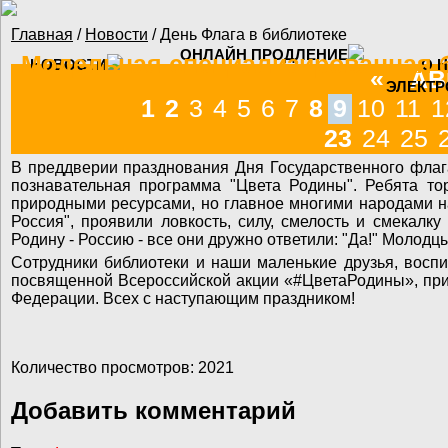
Перейти к основному содержанию
Главная
/
Новости
/ День Флага в библиотеке
Вы здесь
ОНЛАЙН ПРОДЛЕНИЕ
Модельная специализированная б
НОВОСТИ
О 
«
АВ
ЭЛЕКТР
1
2
3
4
5
6
7
8
9
10
11
1
23
24
25
В преддверии празднования Дня Государственного флага
познавательная программа "Цвета Родины". Ребята тор
природными ресурсами, но главное многими народами н
Россия", проявили ловкость, силу, смелость и смекалк
Родину - Россию - все они дружно ответили: "Да!" Молодцы
Сотрудники библиотеки и наши маленькие друзья, восп
посвященной Всероссийской акции «#ЦветаРодины», при
Федерации. Всех с наступающим праздником!
Количество просмотров: 2021
Добавить комментарий