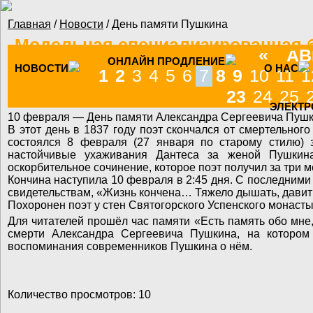
Перейти к основному содержанию
Главная
/
Новости
/ День памяти Пушкина
Вы здесь
Модельная специализированная б
«
АВ
ОНЛАЙН ПРОДЛЕНИЕ
НОВОСТИ
О НАС
1
2
3
4
5
6
7
8
9
10
11
1
23
24
25
ЭЛЕКТР
10 февраля — День памяти Александра Сергеевича Пушк
В этот день в 1837 году поэт скончался от смертельно
состоялся 8 февраля (27 января по старому стилю) 
настойчивые ухаживания Дантеса за женой Пушкин
оскорбительное сочинение, которое поэт получил за три м
Кончина наступила 10 февраля в 2:45 дня. С последним
свидетельствам, «Жизнь кончена… Тяжело дышать, дави
Похоронен поэт у стен Святогорского Успенского монасты
Для читателей прошёл час памяти «Есть память обо мне
смерти Александра Сергеевича Пушкина, на котором 
воспоминания современников Пушкина о нём.
Количество просмотров: 10