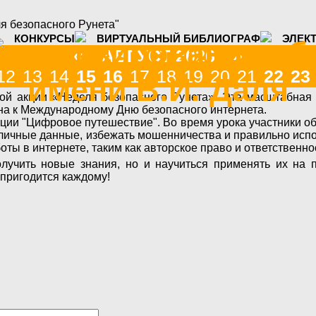
я безопасного Рунета"
КОНКУРСЫ
ВИРТУАЛЬНЫЙ БИБЛИОГРАФ
ЭЛЕК
циализированная б
«
»
АВГУСТ 2026
12
13
14
15
16
17
18
19
20
21
22
23
имени В.И. Даля
ой акции «Неделя безопасного Рунета». Эта масштабная
на к Международному Дню безопасного интернета.
ции "Цифровое путешествие". Во время урока участники о
ои личные данные, избежать мошенничества и правильно исп
ты в интернете, таким как авторское право и ответственн
лучить новые знания, но и научиться применять их на п
 пригодится каждому!