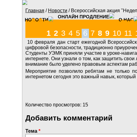
Перейти к основному содержанию
Главная
/
Новости
/ Всероссийская акция "Недел
Вы здесь
ОНЛАЙН ПРОДЛЕНИЕ
Модельная спе
НОВОСТИ
О НАС
1
2
3
4
5
6
7
8
9
10
11
10 февраля дан старт ежегодной Всероссийск
цифровой безопасности, традиционно приуроче
Студенты УЭМК приняли участие в уроке-навига
интернете. Они узнали о том, как защитить св
внимание было уделено правовым аспектам рабо
Мероприятие позволило ребятам не только по
интернетом сегодня это важный навык, который
Количество просмотров: 15
Добавить комментарий
Тема
*