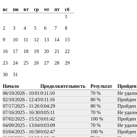
вс
пн
вт
ср
чт
пт
сб
1
2
3
4
5
6
7
8
9
10
11
12
13
14
15
16
17
18
19
20
21
22
23
24
25
26
27
28
29
30
31
Начало
Продолжительность
Результат
Пройден
06/10/2026 - 10:01
0:11:10
70 %
Не удало
02/10/2026 - 12:43
0:11:16
80 %
Пройден
07/17/2025 - 11:26
0:04:29
80 %
Пройден
07/16/2025 - 16:30
0:05:11
70 %
Не удало
07/02/2025 - 15:52
0:01:42
100 %
Пройден
04/09/2025 - 13:04
0:03:09
70 %
Не удало
03/04/2025 - 16:58
0:02:47
100 %
Пройден