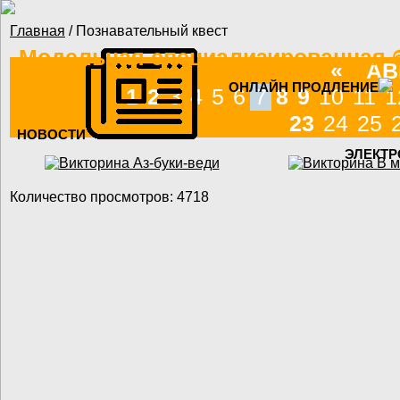
Перейти к основному содержанию
Главная
/ Познавательный квест
Вы здесь
Модельная специализированная б
«
АВ
ОНЛАЙН ПРОДЛЕНИЕ
1
2
3
4
5
6
7
8
9
10
11
1
23
24
25
НОВОСТИ
ЭЛЕКТР
Количество просмотров: 4718