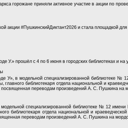
аркса горожане приняли активное участие в акции по пров
кой акции #ПушкинскийДиктант2026 и стала площадкой для
де У.» прошёл с 4 по 6 июня в городских библиотеках и на 
ны
оде У», в модельной специализированной библиотеке № 12
, главного библиотекаря отдела национальной и краеведч
), посвященная переводам произведений А. С. Пушкина на м
в модельной специализированной библиотеке № 12 имени В
ого библиотекаря отдела национальной и краеведческой
священная переводам произведений А. С. Пушкина на мордо